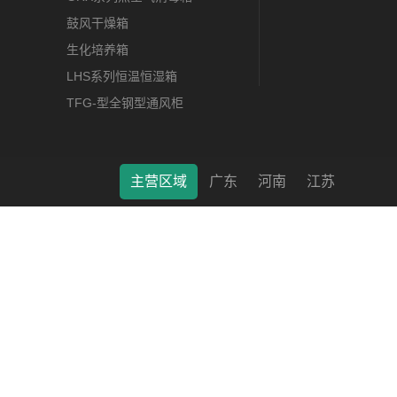
鼓风干燥箱
生化培养箱
LHS系列恒温恒湿箱
TFG-型全钢型通风柜
主营区域
广东
河南
江苏
莱特（南通）科学仪器有限公司 © 2022 版权所有 备案号