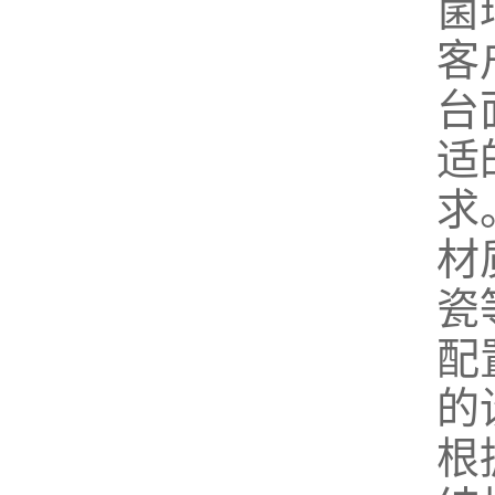
菌
客
台
适
求
材
瓷
配
的
根