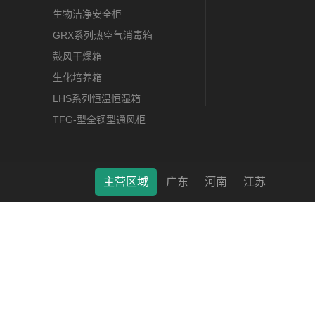
生物洁净安全柜
GRX系列热空气消毒箱
鼓风干燥箱
生化培养箱
LHS系列恒温恒湿箱
TFG-型全钢型通风柜
主营区域
广东
河南
江苏
莱特（南通）科学仪器有限公司 © 2022 版权所有 备案号