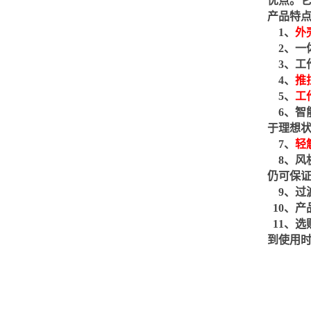
优点。
产品特
1
、
外
2
、一
3
、工
4
、
推
5
、
工
6
、智
于理想
7
、
轻
8
、风
仍可保
9
、过
10
、产
11
、选
到使用