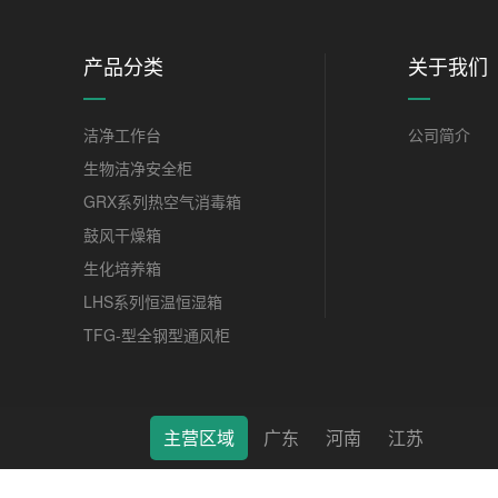
产品分类
关于我们
洁净工作台
公司简介
生物洁净安全柜
GRX系列热空气消毒箱
鼓风干燥箱
生化培养箱
LHS系列恒温恒湿箱
TFG-型全钢型通风柜
主营区域
广东
河南
江苏
莱特（南通）科学仪器有限公司 © 2022 版权所有 备案号