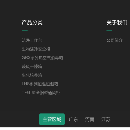
产品分类
关于我们
洁净工作台
公司简介
生物洁净安全柜
GRX系列热空气消毒箱
鼓风干燥箱
生化培养箱
LHS系列恒温恒湿箱
TFG-型全钢型通风柜
主营区域
广东
河南
江苏
莱特（南通）科学仪器有限公司 © 2022 版权所有 备案号