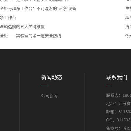
全柜与超净工作台：不可混淆的“洁净”设备
生
净工作台
超
湿箱选购的五大关键维度
洁
全柜——实验室的第一道安全防线
今
新闻动态
联系我们
联系人：1801
公司新闻
地址：江苏省
邮箱：311503
QQ：311503
备案号：苏ICP