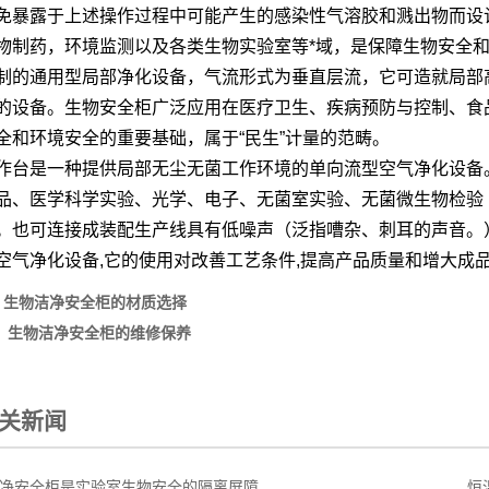
免暴露于上述操作过程中可能产生的感染性气溶胶和溅出物而设
物制药，环境监测以及各类生物实验室等*域，是保障生物安全和
制的通用型局部净化设备，气流形式为垂直层流，它可造就局部
的设备。
生物安全柜
广泛应用在医疗卫生、疾病预防与控制、食
全和环境安全的重要基础，属于“民生”计量的范畴。
作台
是一种提供局部无尘无菌工作环境的单向流型空气净化设备
品、医学科学实验、光学、电子、无菌室实验、无菌微生物检验
。也可连接成装配生产线具有低噪声（泛指嘈杂、刺耳的声音。
空气净化设备,它的使用对改善工艺条件,提高产品质量和增大成
：
生物洁净安全柜的材质选择
：
生物洁净安全柜的维修保养
关新闻
净安全柜是实验室生物安全的隔离屏障
恒