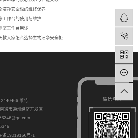
物洁净安全柜的维修保养
Q
Q
净工作台的使用与维护
净室工作台用途
电
电
天教大家怎么选择生物洁净安全柜
在
在
微信咨询
微信咨询
2440466 莱特
南通市通州经济开发区
6346@qq.com
6346
备19019166号-1