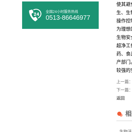
使其避
全国24小时服务热线
生、生
0513-86646977
操作控
为理想
生物安
超净工
药、食
产部门
较强的
上一篇
下一篇
返回
相
生物洁